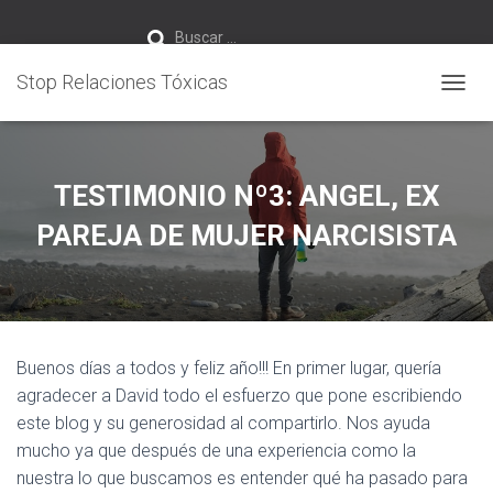
B
Buscar …
u
s
c
Stop Relaciones Tóxicas
a
r
CAMBI
:
TESTIMONIO Nº3: ANGEL, EX
PAREJA DE MUJER NARCISISTA
Buenos días a todos y feliz año!!! En primer lugar, quería
agradecer a David todo el esfuerzo que pone escribiendo
este blog y su generosidad al compartirlo. Nos ayuda
mucho ya que después de una experiencia como la
nuestra lo que buscamos es entender qué ha pasado para