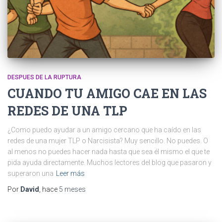
DESPUES DE LA RUPTURA
CUANDO TU AMIGO CAE EN LAS
REDES DE UNA TLP
¿Como puedo ayudar a un amigo cercano que ha caído en las
redes de una mujer TLP o Narcisista? Muy sencillo. No puedes. O
al menos no puedes hacer nada hasta que sea él mismo el que te
pida ayuda directamente. Muchos lectores del blog que pasaron y
superaron una
Leer más
Por
David
, hace
5 meses