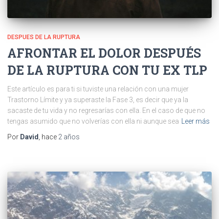
DESPUES DE LA RUPTURA
AFRONTAR EL DOLOR DESPUÉS
DE LA RUPTURA CON TU EX TLP
Este artículo es para ti si tuviste una relación con una mujer
Trastorno Límite y ya superaste la Fase 3, es decir que ya la
sacaste de tu vida y no regresarías con ella. En el caso de que no
tengas asumido que no volverías con ella ni aunque sea
Leer más
Por
David
, hace
2 años