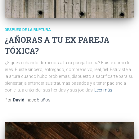
DESPUES DE LA RUPTURA
¿AÑORAS A TU EX PAREJA
TÓXICA?
¿Sigues echando de menos a tu ex pareja tóxica? Fuiste como tu
eres. Fuiste sincero, entregado, comprensivo, leal, fiel. Estuviste a
la altura cuando hubo problemas, dispuesto a sacrificarte para su
bienestar, a entender sus traumas pasados y a tener paciencia
con ella, a entender sus heridas y sus jodidas
Leer más
Por
David
, hace
5 años