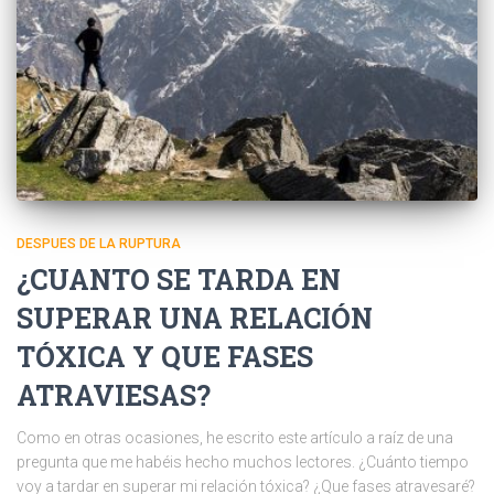
DESPUES DE LA RUPTURA
¿CUANTO SE TARDA EN
SUPERAR UNA RELACIÓN
TÓXICA Y QUE FASES
ATRAVIESAS?
Como en otras ocasiones, he escrito este artículo a raíz de una
pregunta que me habéis hecho muchos lectores. ¿Cuánto tiempo
voy a tardar en superar mi relación tóxica? ¿Que fases atravesaré?