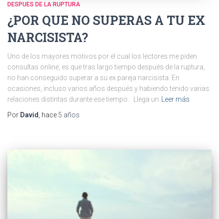
DESPUES DE LA RUPTURA
¿POR QUE NO SUPERAS A TU EX
NARCISISTA?
Uno de los mayores motivos por el cual los lectores me piden
consultas online, es que tras largo tiempo después de la ruptura,
no han conseguido superar a su ex pareja narcisista. En
ocasiones, incluso varios años después y habiendo tenido varias
relaciones distintas durante ese tiempo. Llega un
Leer más
Por
David
, hace
5 años