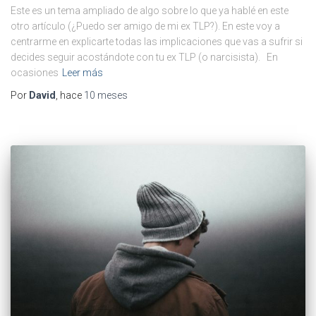
Este es un tema ampliado de algo sobre lo que ya hablé en este
otro artículo (¿Puedo ser amigo de mi ex TLP?). En este voy a
centrarme en explicarte todas las implicaciones que vas a sufrir si
decides seguir acostándote con tu ex TLP (o narcisista). En
ocasiones
Leer más
Por
David
, hace
10 meses