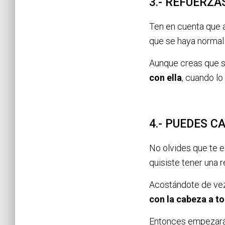
3.- REFUERZA
Ten en cuenta que a
que se haya normal
Aunque creas que so
con ella
, cuando lo
4.- PUEDES C
No olvides que te 
quisiste tener una r
Acostándote de vez
con la cabeza a to
Entonces empezarás 