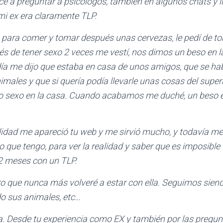
é a preguntar a psicólogos, también en algunos chats y l
mi ex era claramente TLP.
ra comer y tomar después unas cervezas, le pedí de to
s de tener sexo 2 veces me vestí, nos dimos un beso en la
a me dijo que estaba en casa de unos amigos, que se había
imales y que si quería podía llevarle unas cosas del supe
sexo en la casa. Cuando acabamos me duché, un beso en 
dad me apareció tu web y me sirvió mucho, y todavía me 
ue tengo, para ver la realidad y saber que es imposible 
2 meses con un TLP.
aro que nunca más volveré a estar con ella. Seguimos sie
ido sus animales, etc…
 Desde tu experiencia como EX y también por las pregun