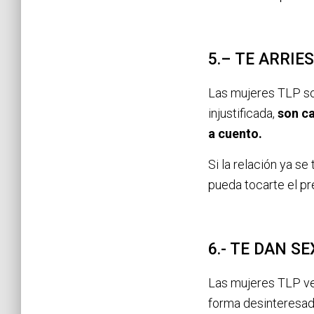
5.– TE ARRIE
Las mujeres TLP so
injustificada,
son ca
a cuento.
Si la relación ya s
pueda tocarte el pr
6.- TE DAN 
Las mujeres TLP ve
forma desinteresada