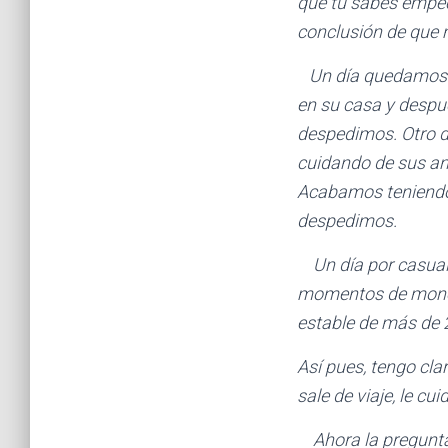
que tu sabes empec
conclusión de que 
Un día quedamos pa
en su casa y despué
despedimos. Otro dí
cuidando de sus an
Acabamos teniendo 
despedimos.
Un día por casuali
momentos de mono q
estable de más de 
Así pues, tengo cl
sale de viaje, le cu
Ahora la pregunta.