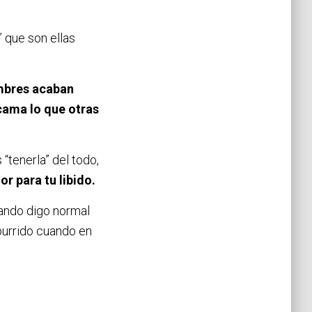
 que son ellas
ombres acaban
 cama lo que otras
“tenerla” del todo,
or para tu libido.
uando digo normal
burrido cuando en