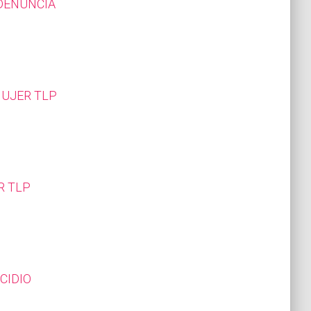
 DENUNCIA
MUJER TLP
R TLP
CIDIO