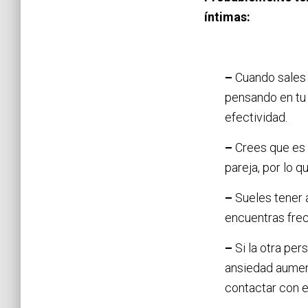
íntimas:
–
Cuando sales 
pensando en tu 
efectividad.
–
Crees que es u
pareja, por lo q
–
Sueles tener 
encuentras fre
–
Si la otra per
ansiedad aumen
contactar con el