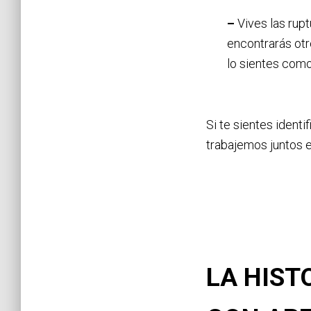
–
Vives las rupt
encontrarás otr
lo sientes como 
Si te sientes ident
trabajemos juntos e
LA HIST