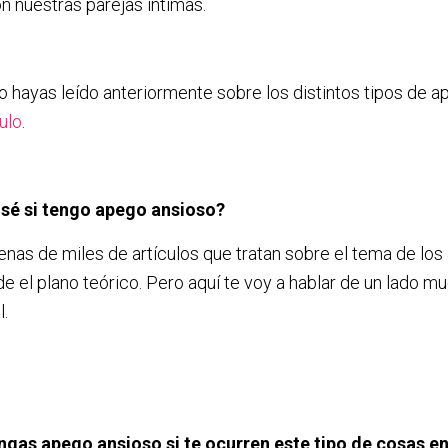
n nuestras parejas íntimas.
o hayas leído anteriormente sobre los distintos tipos de 
ulo
.
sé si tengo apego ansioso?
enas de miles de artículos que tratan sobre el tema de los
e el plano teórico. Pero aquí te voy a hablar de un lado m
l.
gas apego ansioso si te ocurren este tipo de cosas en