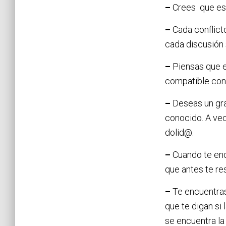
–
Crees que esa
–
Cada conflicto
cada discusión 
–
Piensas que e
compatible con
–
Deseas un gran
conocido. A vec
dolid@.
–
Cuando te encu
que antes te re
–
Te encuentras
que te digan si
se encuentra la 